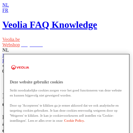
NL
FR
Veolia FAQ Knowledge
Veolia.be
Webshop
Easy Waste
NL
NL
FR
Home
Facturen en betalingen
Deze website gebruikt cookies
Strikt noodzakelijke cookies zorgen voor het goed functioneren van deze website
Ik wil mijn domiciliëring aanpassen naar
en kunnen bijgevolg niet geweigerd worden.
een andere rekening? Hoe moet dit?
Door op 'Accepteren' te klikken ga je ermee akkoord dat we ook analytische en
targeting cookies gebruiken. Je kan deze cookies eenvoudig weigeren door op
'Weigeren' te klikken. Je kan je cookievoorkeuren zelf instellen via 'Cookie-
Leer hoe je eenvoudig je domiciliëring kunt
instellingen'. Lees er alles over in onze
Cookie Policy.
aanpassen naar een andere rekening en wat je
daarbij moet weten.