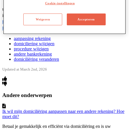
Cookie-instellingen
u
Kunt
hiervoor
via
ons
klantenplatform
EasyWaste
een
aanvraag
indienen
Weigeren
Accepteren
Klik
hier
voor
EasyWaste
.
Heeft
u
geen
account
?
Klik
hier
.
aanpassing rekening
domiciliering wijzigen
procedure wijzigen
andere bankrekening
domiciliëring veranderen
Updated at March 2nd, 2026
Andere onderwerpen
Ik wil mijn domiciliëring aanpassen naar een andere rekening? Hoe
moet dit?
Betaal je gemakkelijk en efficiënt via domiciliëring en is uw