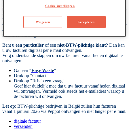
Cookie-instellingen
Belangrijk
:
voor
BTW
-
plichtige
bedrijven
in
Belgi
ë
wordt
,
omwille
van
de
nieuwe
Peppol
-
wetgeving
,
de
facturatie
vanaf
1
januari
2026
enkel
nog
via
het
Peppol
-
platform
verstuurd
.
Zorg
er
dus
Weigeren
Accepteren
voor
dat
uw
bedrijf
correct
is
aangesloten
op
Peppol
.
Neem
hiervoor
contact
op
met
uw
boekhouder
,
uw
softwareleverancier
of
uw
interne
IT
-
afdeling
.
Bent
u
een
particulier
of
een
niet
-
BTW
-
plichtige
klant
?
Dan
kan
u
uw
facturen
digitaal
per
e
-
mail
ontvangen
.
Volg
onderstaande
stappen
om
uw
facturen
vanaf
heden
digitaal
te
ontvangen
:
Ga
naar
“
Easy
Waste
”
Druk
op
“
Contact
”
Druk
op
"
Ik
heb
een
vraag
"
Geef
hier
duidelijk
mee
dat
u
uw
factuur
vanaf
heden
digitaal
wil
ontvangen
.
Vermeld
ook
steeds
het
e
-
mailadres
waarop
u
de
facturen
wil
ontvangen
.
Let
op
:
BTW
-
plichtige
bedrijven
in
Belgi
ë
zullen
hun
facturen
vanaf
1
januari
2026
via
Peppol
ontvangen
en
niet
langer
per
e
-
mail
.
digitale factuur
verzenden