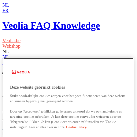
NL
FR
Veolia FAQ Knowledge
Veolia.be
Webshop
Easy Waste
NL
NL
FR
Home
Facturen en betalingen
Deze website gebruikt cookies
Strikt noodzakelijke cookies zorgen voor het goed functioneren van deze website
U wil uw factuur digitaal ontvangen?
en kunnen bijgevolg niet geweigerd worden.
Ontdek hoe uw papieren facturen vervangt door
Door op 'Accepteren' te klikken ga je ermee akkoord dat we ook analytische en
targeting cookies gebruiken. Je kan deze cookies eenvoudig weigeren door op
digitale facturen
'Weigeren' te klikken. Je kan je cookievoorkeuren zelf instellen via 'Cookie-
instellingen'. Lees er alles over in onze
Cookie Policy.
Uw
factuur
digitaal
ontvangen
?
Een
zeer
goed
en
milieuvriendelijk
idee
.