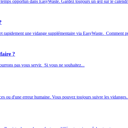
 temps opportun dans EasyWaste. Gardez toujours un œil sur le calendri
?
t et rapidement une vidange supplémentaire via EasyWaste. Comment pu
faire ?
pourrons pas vous servir. Si vous ne souhaitez...
es ou d'une erreur humaine. Vous pouvez toujours suivre les vidanges..