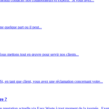
tendu contacter nos collaborateurs et experts. Si vous avez...
ne quelque part ou il peut...
ous mettons tout en œuvre pour servir nos clients...
Si, en tant que client, vous avez une réclamation concernant votre...
re ?
 prestation actuelle via Easy Waste à tout moment de la journée. Exemp