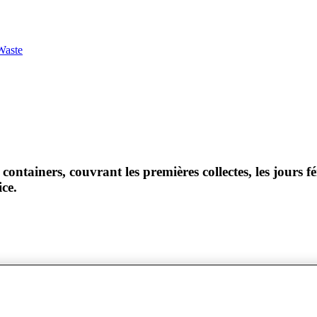
Waste
containers, couvrant les premières collectes, les jours fé
ice.
e débarrasser correctement des déchets dangereux ?