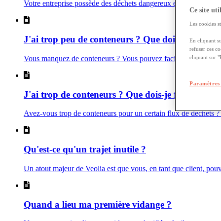
Votre entreprise possède des déchets dangereux et vous souhaitez 
Ce site uti
Les cookies st
J'ai trop peu de conteneurs ? Que dois-je faire?
En cliquant s
refuser ces c
Vous manquez de conteneurs ? Vous pouvez facilement commande
cliquant sur 
Paramètres 
J'ai trop de conteneurs ? Que dois-je faire?
Avez-vous trop de conteneurs pour un certain flux de déchets ?
Qu'est-ce qu'un trajet inutile ?
Un atout majeur de Veolia est que vous, en tant que client, po
Quand a lieu ma première vidange ?