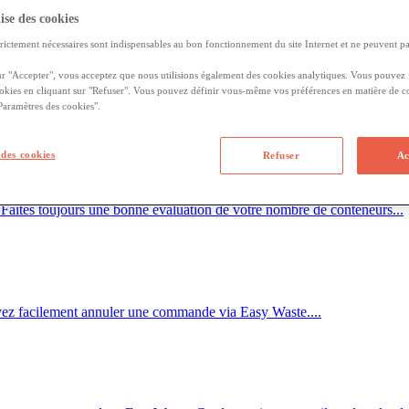
faire collecter et traiter ces produits par un collecteur de déchets...
lise des cookies
rictement nécessaires sont indispensables au bon fonctionnement du site Internet et ne peuvent pas
ur "Accepter", vous acceptez que nous utilisions également des cookies analytiques. Vous pouvez
ookies en cliquant sur "Refuser". Vous pouvez définir vous-même vos préférences en matière de c
r un conteneur supplémentaire. Nous disposons de différents contene
"Paramètres des cookies".
des cookies
Refuser
Ac
 Faites toujours une bonne évaluation de votre nombre de conteneurs...
uvez facilement annuler une commande via Easy Waste....