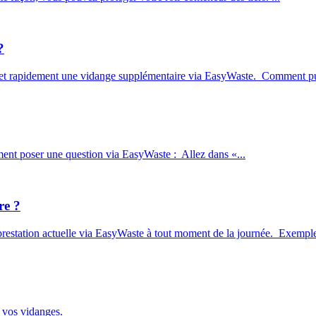
?
t et rapidement une vidange supplémentaire via EasyWaste. Comment pu
ment poser une question via EasyWaste : Allez dans «...
re ?
estation actuelle via EasyWaste à tout moment de la journée. Exemple: 
e vos vidanges.