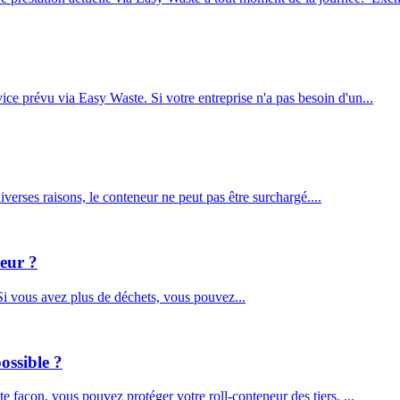
ce prévu via Easy Waste. Si votre entreprise n'a pas besoin d'un...
iverses raisons, le conteneur ne peut pas être surchargé....
neur ?
 Si vous avez plus de déchets, vous pouvez...
ossible ?
te façon, vous pouvez protéger votre roll-conteneur des tiers. ...