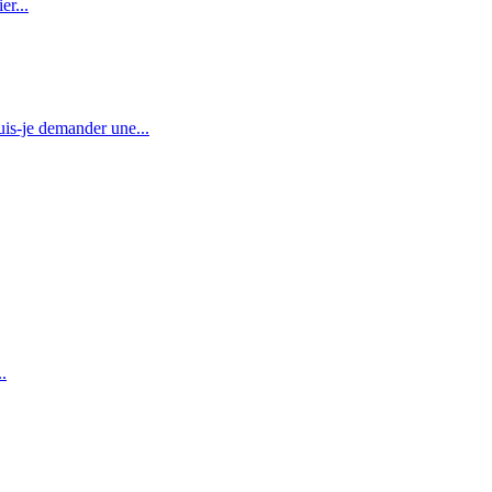
er...
is-je demander une...
.