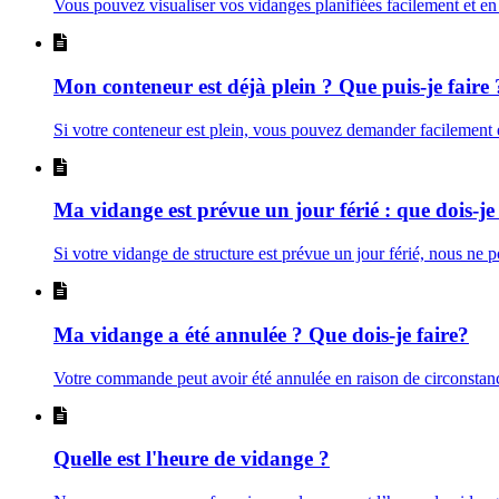
Vous pouvez visualiser vos vidanges planifiées facilement et en
Mon conteneur est déjà plein ? Que puis-je faire 
Si votre conteneur est plein, vous pouvez demander facilemen
Ma vidange est prévue un jour férié : que dois-je 
Si votre vidange de structure est prévue un jour férié, nous ne 
Ma vidange a été annulée ? Que dois-je faire?
Votre commande peut avoir été annulée en raison de circonstanc
Quelle est l'heure de vidange ?