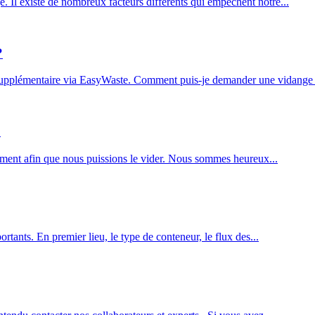
 Il existe de nombreux facteurs différents qui empêchent notre...
?
upplémentaire via EasyWaste. Comment puis-je demander une vidange s
?
ctement afin que nous puissions le vider. Nous sommes heureux...
ants. En premier lieu, le type de conteneur, le flux des...