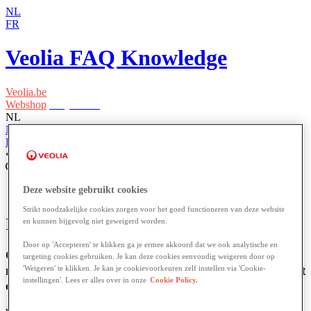
NL
FR
Veolia FAQ Knowledge
Veolia.be
Webshop
Easy Waste
NL
NL
FR
Home
Facturen en betalingen
Deze website gebruikt cookies
Strikt noodzakelijke cookies zorgen voor het goed functioneren van deze website
Ik heb mijn factuur nog niet ontvangen?
en kunnen bijgevolg niet geweigerd worden.
Door op 'Accepteren' te klikken ga je ermee akkoord dat we ook analytische en
Ontdek wat je kunt doen als je jouw factuur nog
targeting cookies gebruiken. Je kan deze cookies eenvoudig weigeren door op
niet hebt ontvangen en hoe je het probleem snel kunt
'Weigeren' te klikken. Je kan je cookievoorkeuren zelf instellen via 'Cookie-
instellingen'. Lees er alles over in onze
Cookie Policy.
oplossen.