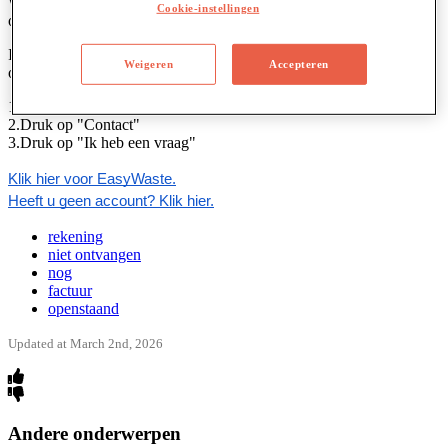
Wij
factureren
normaliter
maandelijks
en
in
sommige
Cookie-instellingen
omstandigheden
meerdere
keren
per
maand
.
Indien
u
mogelijks
een
factuur
nog
niet
ontvangen
hebt
,
contacteer
Weigeren
Accepteren
ons
gerust
via
EasyWaste
.
1
.
Ga
naar
"
EasyWaste
"
2
.
Druk
op
"
Contact
"
3
.
Druk
op
"
Ik
heb
een
vraag
"
Klik
hier
voor
EasyWaste
.
Heeft
u
geen
account
?
Klik
hier
.
rekening
niet ontvangen
nog
factuur
openstaand
Updated at March 2nd, 2026
Andere onderwerpen