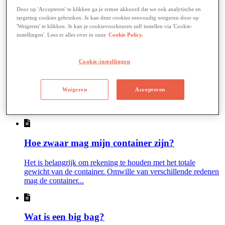
doen?
Door op 'Accepteren' te klikken ga je ermee akkoord dat we ook analytische en
targeting cookies gebruiken. Je kan deze cookies eenvoudig weigeren door op
Het kan zijn dat het product in een onbekende verpakking zit
'Weigeren' te klikken. Je kan je cookievoorkeuren zelf instellen via 'Cookie-
en zonder enige pictogrammen waardoor u geen idee heeft...
instellingen'. Lees er alles over in onze
Cookie Policy.
Cookie-instellingen
Welk afval mag in mijn container?
Bij VEOLIA streven we samen met onze klanten naar een
Weigeren
Accepteren
maximale recyclage van afvalstromen. Om te kunnen
recycleren is het...
Hoe zwaar mag mijn container zijn?
Het is belangrijk om rekening te houden met het totale
gewicht van de container. Omwille van verschillende redenen
mag de container...
Wat is een big bag?