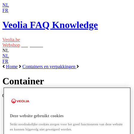
NL
FR
Veolia FAQ Knowledge
Veolia.be
Webshop
Easy Waste
NL
NL
FR
Home
Containers en verpakkingen
Container
Deze website gebruikt cookies
Strikt noodzakelijke cookies zorgen voor het goed functioneren van deze website
Mijn gevaarlijk afval is onbekend? Wat kan ik
en kunnen bijgevolg niet geweigerd worden.