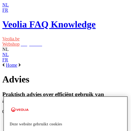
NL
FR
Veolia FAQ Knowledge
Veolia.be
Webshop
Easy Waste
NL
NL
FR
Home
Advies
Praktisch advies over efficiënt gebruik van
afvalcontainers en ecologisch afvalbeheer.
Deze website gebruikt cookies