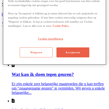
Strikt noodzakelijke cookies zorgen voor het goed functioneren van deze website
Subcategories
en kunnen bijgevolg niet geweigerd worden.
Door op 'Accepteren' te klikken ga je ermee akkoord dat we ook analytische en
targeting cookies gebruiken. Je kan deze cookies eenvoudig weigeren door op
'Weigeren' te klikken. Je kan je cookievoorkeuren zelf instellen via 'Cookie-
Wetgeving
instellingen'. Lees er alles over in onze
Cookie Policy.
Cookie-instellingen
Welke voordelen heb ik om te sorteren?
Hoe meer u sorteert, hoe meer u helpt recycleren. U draagt
Weigeren
Accepteren
dus uw steentje bij aan een propere planeet, maar...
Wat kan ik doen tegen geuren?
Er zijn enkele zeer belangrijke maatregelen die u kan treffen
om "onaangename geuren" te vermijden. Wij geven u enkele
belangrijke...