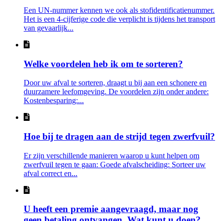
Een UN-nummer kennen we ook als stofidentificatienummer.
Het is een 4-cijferige code die verplicht is tijdens het transport
van gevaarlijk...
Welke voordelen heb ik om te sorteren?
Door uw afval te sorteren, draagt u bij aan een schonere en
duurzamere leefomgeving. De voordelen zijn onder andere:
Kostenbesparing:...
Hoe bij te dragen aan de strijd tegen zwerfvuil?
Er zijn verschillende manieren waarop u kunt helpen om
zwerfvuil tegen te gaan: Goede afvalscheiding: Sorteer uw
afval correct en...
U heeft een premie aangevraagd, maar nog
geen betaling ontvangen. Wat kunt u doen?