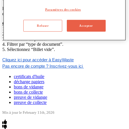
Dans
EasyWaste
,
vous
pouvez
consulter
les
bordereaux
de
vidange
Paramètres des cookies
des
d
é
chets
collect
é
s
.
Comment
consulter
mes
bons
de
vidange
?
Refuser
Accepter
1
.
Connectez
-
vous
à
“
EasyWaste
”
.
2
.
Allez
dans
“
l
'
administration
”
.
3
.
Documents
de
presse
.
4
.
Filtrer
par
“
type
de
document
”
.
5
.
S
é
lectionnez
“
Billet
vide
”
.
Cliquez
ici
pour
acc
é
der
à
EasyWaste
Pas
encore
de
compte
?
Inscrivez
-
vous
ici
certificats d'huile
décharge papiers
bons de vidange
bons de collecte
preuve de vidange
preuve de collecte
Mis à jour le February 11th, 2026