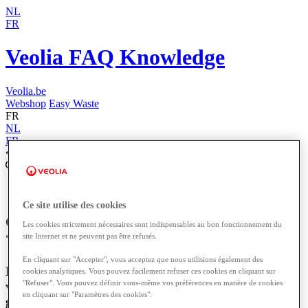
NL
FR
Veolia FAQ Knowledge
Veolia.be
Webshop
Easy Waste
FR
NL
FR
Home
Portail Client - Easy Waste
Ce site utilise des cookies
Où puis-je consulter mes bons de vidange
Les cookies strictement nécessaires sont indispensables au bon fonctionnement du
site Internet et ne peuvent pas être refusés.
?
En cliquant sur "Accepter", vous acceptez que nous utilisions également des
Découvrez où accéder facilement à vos bons de
cookies analytiques. Vous pouvez facilement refuser ces cookies en cliquant sur
"Refuser". Vous pouvez définir vous-même vos préférences en matière de cookies
vidange et profitez d'informations pratiques pour la
en cliquant sur "Paramètres des cookies".
gestion de votre véhicule.