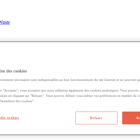
Waste
lise des cookies
te des déchets dans EasyWaste ?
rictement nécessaires sont indispensables au bon fonctionnement du site Internet et ne peuvent pas
 de collecte des déchets Veolia dans EasyWaste pour ne
ur "Accepter", vous acceptez que nous utilisions également des cookies analytiques. Vous pouvez
ookies en cliquant sur "Refuser". Vous pouvez définir vous-même vos préférences en matière de c
"Paramètres des cookies".
ue
nous
venons
vider
votre
conteneur
et
/
ou
collecter
vos
d
é
chets
.
Vous
nt
é
galement
ê
tre
consult
é
s
dans
le
calendrier
de
collecte
personnel
de
v
des cookies
Refuser
Ac