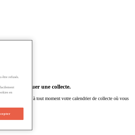
 être refusés.
 jamais manquer une collecte.
 facilement
ookies en
pouvez
consulter
à
tout
moment
votre
calendrier
de
collecte
o
ù
vous
otre
entreprise
.
cepter