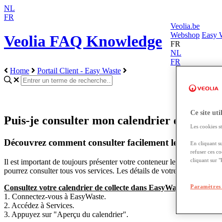
NL
FR
Veolia.be
Webshop
Easy 
Veolia FAQ Knowledge
FR
NL
FR
Home
Portail Client - Easy Waste
Ce site uti
Puis-je consulter mon calendrier de collec
Les cookies st
Découvrez comment consulter facilement le calendrier
En cliquant s
refuser ces c
cliquant sur 
Il
est
important
de
toujours
pr
é
senter
votre
conteneur
le
bon
jour
lorsq
pourrez
consulter
tous
vos
services
.
Les
d
é
tails
de
votre
service
peuve
Consultez
votre
calendrier
de
collecte
dans
EasyWaste
:
Paramètres 
1
.
Connectez
-
vous
à
EasyWaste
.
2
.
Acc
é
dez
à
Services
.
3
.
Appuyez
sur
"
Aper
ç
u
du
calendrier
"
.