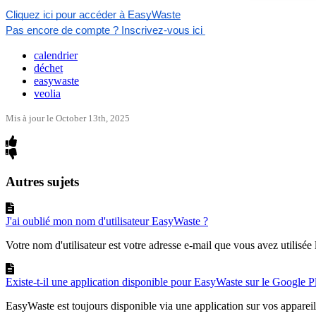
Cliquez
ici
pour
acc
é
der
à
EasyWaste
Pas
encore
de
compte
?
Inscrivez
-
vous
ici
calendrier
déchet
easywaste
veolia
Mis à jour le October 13th, 2025
Autres sujets
J'ai oublié mon nom d'utilisateur EasyWaste ?
Votre nom d'utilisateur est votre adresse e-mail que vous avez utilisée l
Existe-t-il une application disponible pour EasyWaste sur le Google P
EasyWaste est toujours disponible via une application sur vos appareil