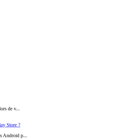
ors de v...
lay Store ?
s Android p...