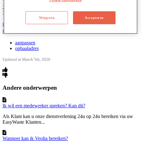
1
.
Ga
naar
"
Easy
Waste
"
2
.
Druk
op
"
Contact
"
3
.
Druk
op
"
ik
heb
een
vraag
"
Weigeren
Accepteren
Klik
hier
voor
EasyWaste
.
Heeft
u
geen
account
?
Klik
hier
.
aanpassen
ophaaladres
Updated at March 5th, 2026
Andere onderwerpen
Ik wil een medewerker spreken? Kan dit?
Als Klant kan u onze dienstverlening 24u op 24u bereiken via uw
EasyWaste Klanten...
Wanneer kan ik Veolia bereiken?