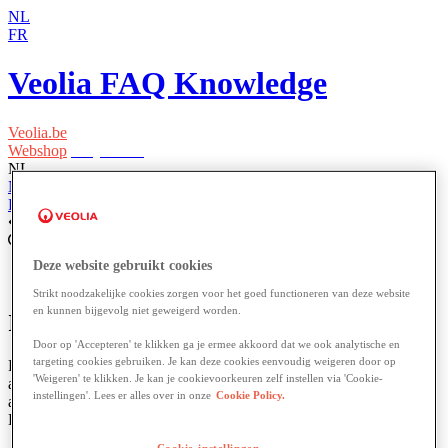
NL
FR
Veolia FAQ Knowledge
Veolia.be
Webshop
Easy Waste
NL
NL
FR
Home
Een wijziging doorgeven
Deze website gebruikt cookies
Strikt noodzakelijke cookies zorgen voor het goed functioneren van deze website
en kunnen bijgevolg niet geweigerd worden.
Ik wil mijn ophaaladres aanpassen
Door op 'Accepteren' te klikken ga je ermee akkoord dat we ook analytische en
targeting cookies gebruiken. Je kan deze cookies eenvoudig weigeren door op
Het
ophaaladres
,
container
locatie
of
serviceadres
is
het
operationele
'Weigeren' te klikken. Je kan je cookievoorkeuren zelf instellen via 'Cookie-
adres
waar
we
je
dienstverlening
uitvoeren
.
Voor
het
beheer
van
je
instellingen'. Lees er alles over in onze
Cookie Policy.
account
en
dienstverlening
is
"
Easy
Waste
"
steeds
ter
beschikking
.
Hier
kan
je
gemakkelijk
je
verhuis
melden
.
Cookie-instellingen