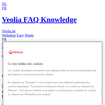
NL
FR
Veolia FAQ Knowledge
Veolia.be
Webshop
Easy Waste
FR
NL
FR
Home
Informations pratiques
Ce site utilise des cookies
Les cookies strictement nécessaires sont indispensables au bon fonctionnement du
Qui effectue les contrôles de déchets?
site Internet et ne peuvent pas être refusés.
En cliquant sur "Accepter", vous acceptez que nous utilisions également des
Découvrez qui est responsable des contrôles et
cookies analytiques. Vous pouvez facilement refuser ces cookies en cliquant sur
"Refuser". Vous pouvez définir vous-même vos préférences en matière de cookies
comment ces processus garantissent la conformité et
en cliquant sur "Paramètres des cookies".
la qualité en Belgique.