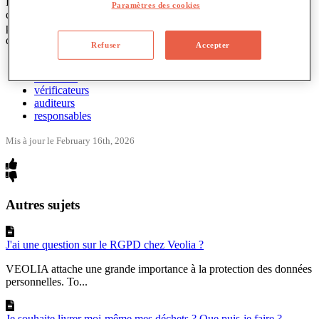
La
gestion
des
d
é
chets
est
une
comp
é
tence
r
é
gionale
,
ce
qui
garantit
Paramètres des cookies
que
nous
avons
des
r
é
glementations
diff
é
rentes
au
sein
de
notre
pays
.
C
'
est
é
galement
le
gouvernement
r
é
gional
qui
est
responsable
des
contr
ô
les
.
Refuser
Accepter
inspecteurs
effecteurs
vérificateurs
auditeurs
responsables
Mis à jour le February 16th, 2026
Autres sujets
J'ai une question sur le RGPD chez Veolia ?
VEOLIA attache une grande importance à la protection des données
personnelles. To...
Je souhaite livrer moi-même mes déchets ? Que puis-je faire ?